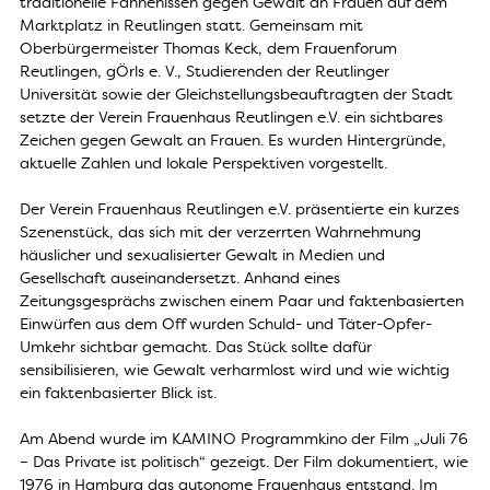
traditionelle Fahnehissen gegen Gewalt an Frauen auf dem
Marktplatz in Reutlingen statt. Gemeinsam mit
Oberbürgermeister Thomas Keck, dem Frauenforum
Reutlingen, gÖrls e. V., Studierenden der Reutlinger
Universität sowie der Gleichstellungsbeauftragten der Stadt
setzte der Verein Frauenhaus Reutlingen e.V. ein sichtbares
Zeichen gegen Gewalt an Frauen. Es wurden Hintergründe,
aktuelle Zahlen und lokale Perspektiven vorgestellt.
Der Verein Frauenhaus Reutlingen e.V. präsentierte ein kurzes
Szenenstück, das sich mit der verzerrten Wahrnehmung
häuslicher und sexualisierter Gewalt in Medien und
Gesellschaft auseinandersetzt. Anhand eines
Zeitungsgesprächs zwischen einem Paar und faktenbasierten
Einwürfen aus dem Off wurden Schuld- und Täter-Opfer-
Umkehr sichtbar gemacht. Das Stück sollte dafür
sensibilisieren, wie Gewalt verharmlost wird und wie wichtig
ein faktenbasierter Blick ist.
Am Abend wurde im KAMINO Programmkino der Film „Juli 76
– Das Private ist politisch“ gezeigt. Der Film dokumentiert, wie
1976 in Hamburg das autonome Frauenhaus entstand. Im