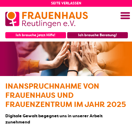
SEITE VERLASSEN
Menü
Ich brauche jetzt Hilfe!
Ich brauche Beratung!
INANSPRUCHNAHME VON
FRAUENHAUS UND
FRAUENZENTRUM IM JAHR 2025
Digitale Gewalt begegnet uns in unserer Arbeit
zunehmend