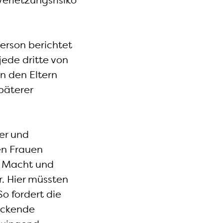
Verletzungsrisiko
Person berichtet
jede dritte von
n den Eltern
päterer
er und
en Frauen
t Macht und
r. Hier müssten
o fordert die
eckende