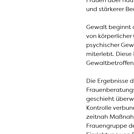
Frauen aber häuf
und stärkerer Be
Gewalt beginnt o
von körperlicher
psychischer Gewa
miterlebt. Diese
Gewaltbetroffenh
Die Ergebnisse 
Frauenberatungs
geschieht überwi
Kontrolle verbun
zeitnah Maßnahm
Frauengruppe de