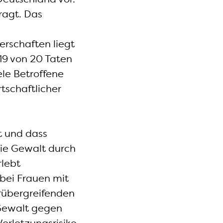
ragt. Das
erschaften liegt
19 von 20 Taten
ele Betroffene
rtschaftlicher
t und dass
die Gewalt durch
rlebt
 bei Frauen mit
erübergreifenden
 Gewalt gegen