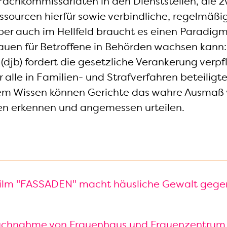
Fachkommissariaten in den Dienststellen, die 
sourcen hierfür sowie verbindliche, regelmäßi
 Aber auch im Hellfeld braucht es einen Paradi
rauen für Betroffene in Behörden wachsen kann
(djb) fordert die gesetzliche Verankerung verpf
r alle in Familien- und Strafverfahren beteiligt
rtem Wissen können Gerichte das wahre Ausmaß
n erkennen und angemessen urteilen.
lm "FASSADEN" macht häusliche Gewalt gege
uchnahme von Frauenhaus und Frauenzentrum