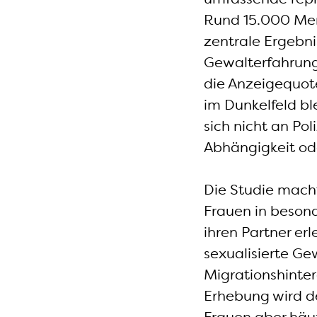
Rund 15.000 Men
zentrale Ergebni
Gewalterfahrunge
die Anzeigequote
im Dunkelfeld bl
sich nicht an Pol
Abhängigkeit od
Die Studie mach
Frauen in besond
ihren Partner erl
sexualisierte Ge
Migrationshinter
Erhebung wird de