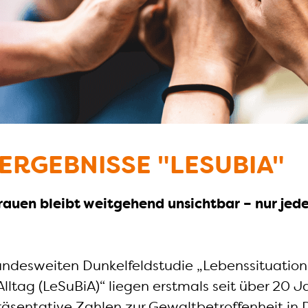
ERGEBNISSE "LESUBIA"
auen bleibt weitgehend unsichtbar – nur jed
ndesweiten Dunkelfeldstudie „Lebenssituation,
lltag (LeSuBiA)“ liegen erstmals seit über 20 
sentative Zahlen zur Gewaltbetroffenheit in 