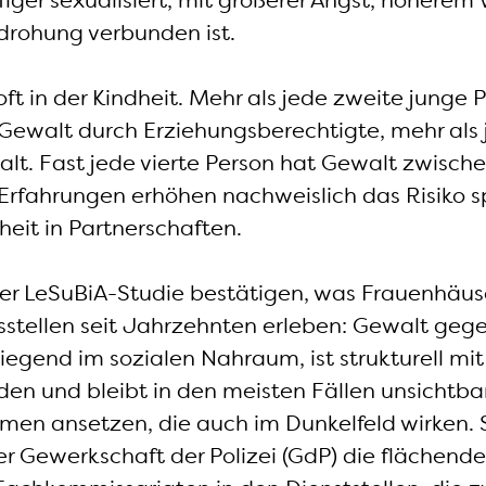
iger sexualisiert, mit größerer Angst, höherem 
drohung verbunden ist.
ft in der Kindheit. Mehr als jede zweite junge 
 Gewalt durch Erziehungsberechtigte, mehr als 
lt. Fast jede vierte Person hat Gewalt zwische
 Erfahrungen erhöhen nachweislich das Risiko s
eit in Partnerschaften.
der LeSuBiA-Studie bestätigen, was Frauenhäus
stellen seit Jahrzehnten erleben: Gewalt geg
egend im sozialen Nahraum, ist strukturell mi
den und bleibt in den meisten Fällen unsichtba
en ansetzen, die auch im Dunkelfeld wirken. S
r Gewerkschaft der Polizei (GdP) die flächend